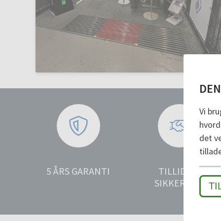
DEN
Vi bru
hvorda
det v
tillad
5 ÅRS GARANTI
TILLID OG
SIKKERHED
TI