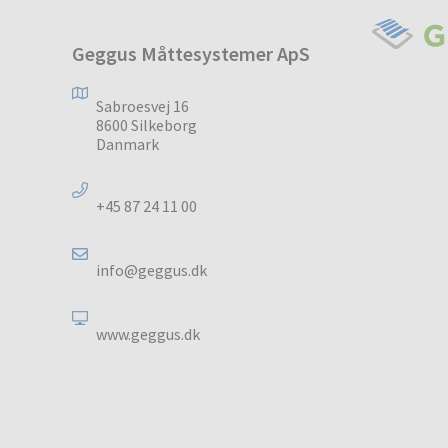
Geggus Måttesystemer ApS
Sabroesvej 16
8600 Silkeborg
Danmark
+45 87 24 11 00
info@geggus.dk
www.geggus.dk