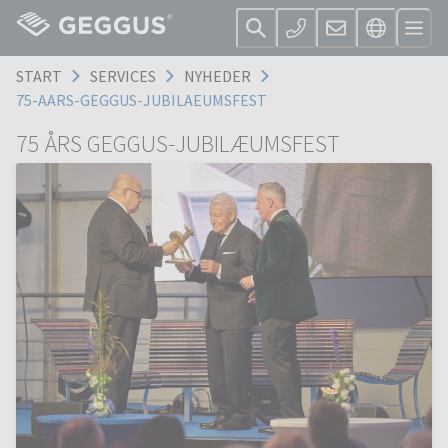
START
SERVICES
NYHEDER
75-AARS-GEGGUS-JUBILAEUMSFEST
75 ÅRS GEGGUS-JUBILÆUMSFEST