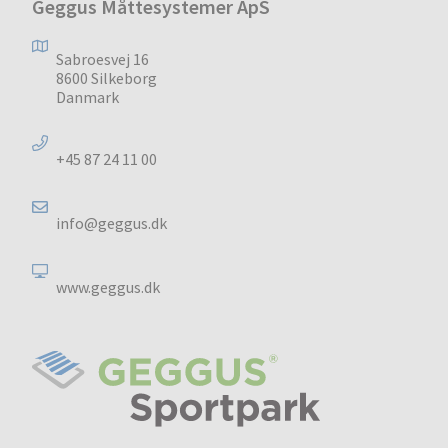
Geggus Måttesystemer ApS
Sabroesvej 16
8600 Silkeborg
Danmark
+45 87 24 11 00
info@geggus.dk
www.geggus.dk