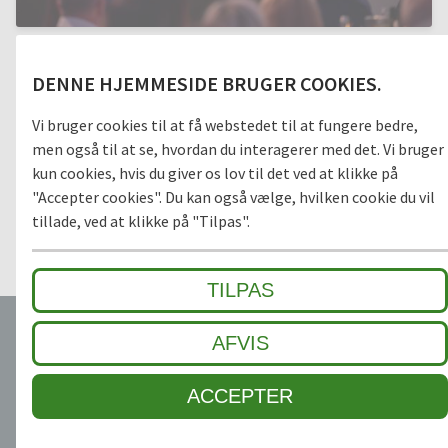
SEPTEMBER 10TH, 2022
DENNE HJEMMESIDE BRUGER COOKIES.
75 ÅRS GEGGUS-JUBILÆUMSFEST DEN 10. SEPTEMBER
2022 I WEINGARTEN (BADEN)
Vi bruger cookies til at få webstedet til at fungere bedre,
men også til at se, hvordan du interagerer med det. Vi bruger
Mere end 260 gæster fra nær og fjern kom for at fejre vores
kun cookies, hvis du giver os lov til det ved at klikke på
75-års jubilæum med os og nød det varierede program, den
gode mad og de gode samtaler. Som en overraskelse fik
"Accepter cookies". Du kan også vælge, hvilken cookie du vil
Gerhard Geggus efter en følelsesladet tale fra sin søn og
tillade, ved at klikke på "Tilpas".
nuværende administrerende direktør Kai Geggus overrakt en
gylden »Bambi« for sit livsværk af tidligere økonomiminister
Peter Altmaier.
TILPAS
AFVIS
ACCEPTER
5 ÅRS GARANTI
TILLID OG SIKKERHED