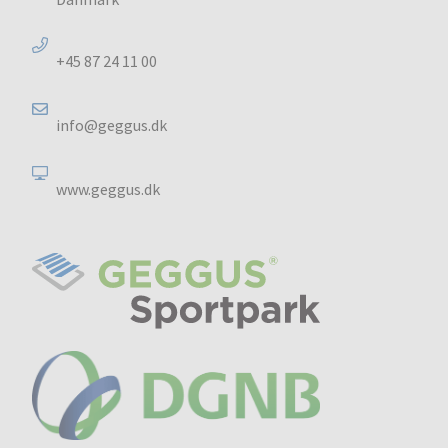
+45 87 24 11 00
info@geggus.dk
www.geggus.dk