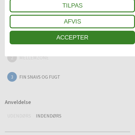
TILPAS
AFVIS
Rengørings zoner
ACCEPTER
1
GROV SNAVS
2
MELLEMZONE
3
FIN SNAVS OG FUGT
Anveldelse
UDENDØRS
INDENDØRS