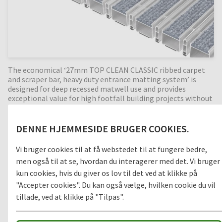
The economical ‘27mm TOP CLEAN CLASSIC ribbed carpet
and scraper bar, heavy duty entrance matting system’ is
designed for deep recessed matwell use and provides
exceptional value for high footfall building projects without
compromising on quality. Ribbed carpet is a durable,
moisture-absorbing material that helps prevent slips and
trips in internal building entrances (zone 3). With the
DENNE HJEMMESIDE BRUGER COOKIES.
combination of alternating scraper bar profiles, the
cleaning effect is increased even more. Perfect for high dirt
Vi bruger cookies til at få webstedet til at fungere bedre,
intake entrances. Available in any width and length, all our
men også til at se, hvordan du interagerer med det. Vi bruger
Top Clean aluminium entrance mats feature an 'open
kun cookies, hvis du giver os lov til det ved at klikke på
structure' allowing dirt and moisture to fall into the
matwell recess, preventing further dirt intake into the
"Accepter cookies". Du kan også vælge, hvilken cookie du vil
building. The base of the barrier mat is fitted with bonded
tillade, ved at klikke på "Tilpas".
PE-foam for anti-slip and noise reduction. An economical,
27mm deep barrier mat, providing years of outstanding
cleaning performance.