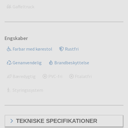
Gaffeltruck
Engskaber
Farbar med kørestol
Rustfri
Genanvendelig
Brandbeskyttelse
Bæredygtig
PVC-fri
Ftalatfri
Styringssystem
TEKNISKE SPECIFIKATIONER