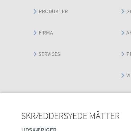
PRODUKTER
G
FIRMA
A
SERVICES
P
V
SKRÆDDERSYEDE MÅTTER
UDSKÆRIGER