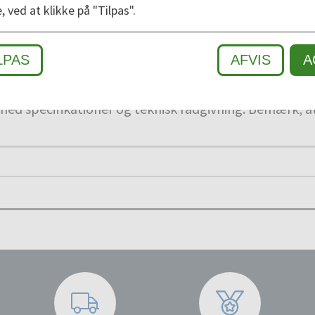
e, ved at klikke på "Tilpas".
LPAS
AFVIS
A
 form og opdelingsmuligheder med GEGGUS' indgangs
rne opdeles. Vi giver gerne et detaljeret tilbud med 
med specifikationer og teknisk rådgivning. Bemærk, 