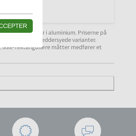
CCEPTER
måtteprodukter i aluminium. Priserne på
tegninger på skræddersyede varianter.
at ikke-rektangulære måtter medfører et