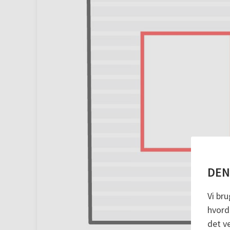
DEN
Vi bru
hvorda
det v