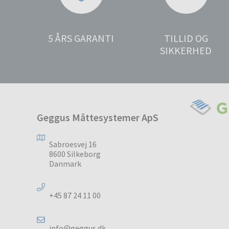
5 ÅRS GARANTI
TILLID OG
SIKKERHED
Geggus Måttesystemer ApS
Sabroesvej 16
8600 Silkeborg
Danmark
+45 87 24 11 00
info@geggus.dk