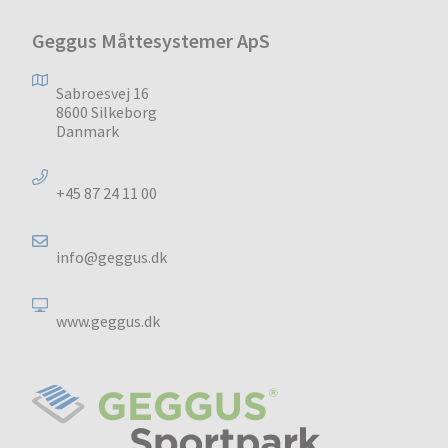
Geggus Måttesystemer ApS
Sabroesvej 16
8600 Silkeborg
Danmark
+45 87 24 11 00
info@geggus.dk
www.geggus.dk