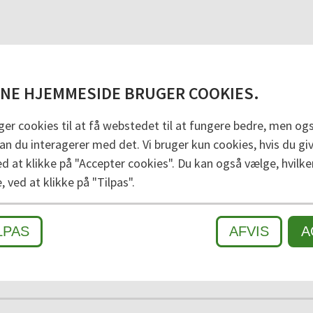
g er velegnet til mellemstore og store indgangspart
NE HJEMMESIDE BRUGER COOKIES.
, som giver højeffektiv rengøring. Fordi PULSE indlæg
. Brugt i indendørs og overdækkede udendørs områder,
er formstabil, rullebar og nem at rengøre. Dette To
ger cookies til at få webstedet til at fungere bedre, men også
n du interagerer med det. Vi bruger kun cookies, hvis du give
ed at klikke på "Accepter cookies". Du kan også vælge, hvilke
e, ved at klikke på "Tilpas".
VS
2
MELLEMZONE
3
FIN SNAVS OG FUGT
LPAS
AFVIS
A
NDENDØRS