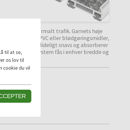
ier med både normalt trafik. Garnets høje
get ikke bruger PVC eller blødgøringsmidler,
 stopper den pålideligt snavs og absorberer
p Clean TREND®-system fås i enhver bredde og
 til at se,
r os lov til
n cookie du vil
CCEPTER