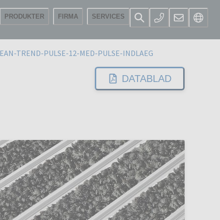
PRODUKTER
FIRMA
SERVICES
EAN-TREND-PULSE-12-MED-PULSE-INDLAEG
DATABLAD