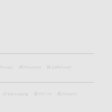
ftevogn
Personbil
Gaffeltruck
Bæredygtig
PVC-fri
Ftalatfri