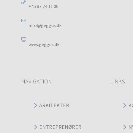
+45 87 24 11 00
info@geggus.dk
www.geggus.dk
NAVIGATION
LINKS
ARKITEKTER
K
ENTREPRENØRER
N