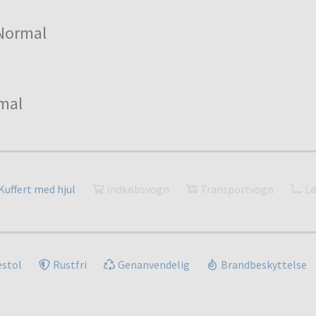
Normal
mal
Kuffert med hjul
Indkøbsvogn
Transportvogn
Lø
estol
Rustfri
Genanvendelig
Brandbeskyttelse