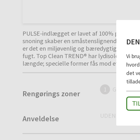
PULSE-indlægget er lavet af 100% polyamid o
DEN
snoning skaber en småstenslignende struktur
er det en miljøvenlig og bæredygtig løsning
fugt. Top Clean TREND® har lydisolering og 
Vi bru
længde; specielle former fås mod et tillæg.
hvorda
det v
tillad
1
GROV SNA
Rengørings zoner
TI
UDENDØRS
I
Anveldelse